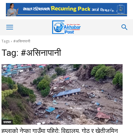
Tags
#असिनापानी
Tag:
#असिनापानी
समाचार
हुम्लाको नेप्का गाउँमा पहिरो: विद्यालय, गोठ र खेतीजमिन