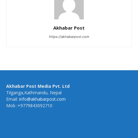
Akhabar Post
https://akhabarpost.com
Akhabar Post Media Pvt. Ltd
Tilganga,Kathmandu, Nepal
Email:
info@akhabarpost.com
Mob :+9779843092710