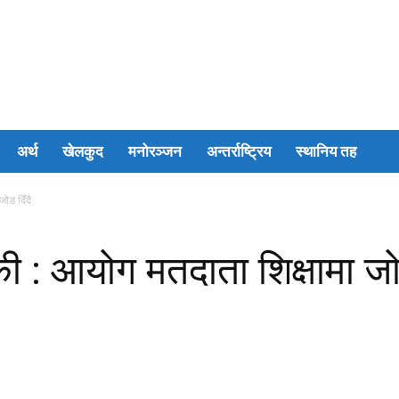
अर्थ
खेलकुद
मनोरञ्जन
अन्तर्राष्ट्रिय
स्थानिय तह
जोड दिँदै
की : आयोग मतदाता शिक्षामा जोड