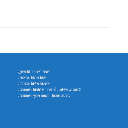
सूचना विभाग दर्ता नम्वर:
संचालक: मिलन बिष्ट
सम्पादक: दिनेश पोखरेल
संवाददाता: दिपशिखा आचार्य , अनिस अधिकारी
संवाददाता: सुमन दाहल , दिपक परियार