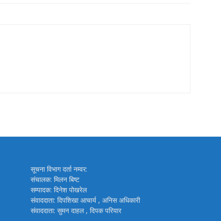
सूचना विभाग दर्ता नम्वर:
संचालक: मिलन बिष्ट
सम्पादक: दिनेश पोखरेल
संवाददाता: दिपशिखा आचार्य , अनिस अधिकारी
संवाददाता: सुमन दाहल , दिपक परियार