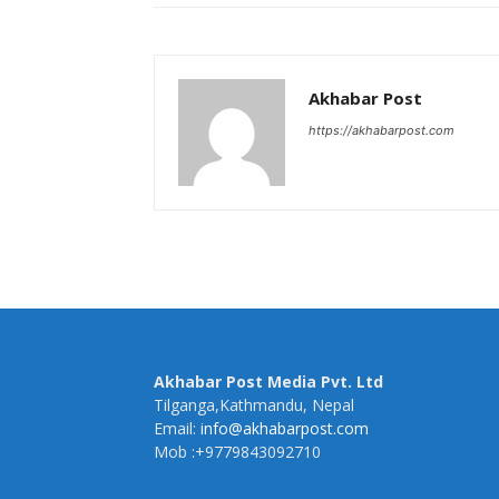
Akhabar Post
https://akhabarpost.com
Akhabar Post Media Pvt. Ltd
Tilganga,Kathmandu, Nepal
Email:
info@akhabarpost.com
Mob :+9779843092710