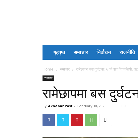
Akhabar
Post
गृहपृष्ठ
समाचार
निर्वाचन
राजनीति
Home
समाचार
रामेछापमा बस दुर्घटना: ५ को शव निकालियो, उद्ध
समाचार
रामेछापमा बस दुर्घट
By
Akhabar Post
-
February 10, 2026
0