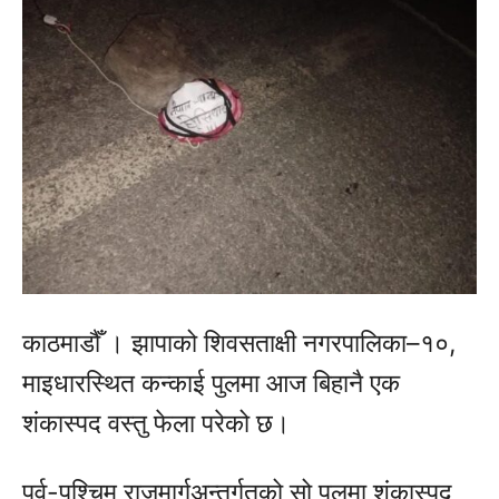
काठमाडौँ । झापाको शिवसताक्षी नगरपालिका–१०,
माइधारस्थित कन्काई पुलमा आज बिहानै एक
शंकास्पद वस्तु फेला परेको छ।
पूर्व-पश्चिम राजमार्गअन्तर्गतको सो पुलमा शंकास्पद