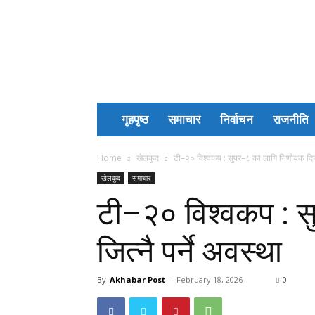
Akhabar
Post
गृहपृष्ठ
समाचार
निर्वाचन
राजनीति
Home
खेलकुद
टी–२० विश्वकप : सुपर–८ का लागि निर्णायक दिन,
खेलकुद
समाचार
टी–२० विश्वकप : स
जित्नै पर्ने अवस्था
By
Akhabar Post
-
February 18, 2026
0