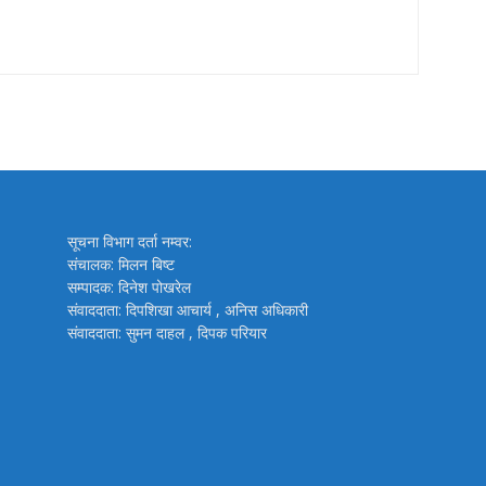
सूचना विभाग दर्ता नम्वर:
संचालक: मिलन बिष्ट
सम्पादक: दिनेश पोखरेल
संवाददाता: दिपशिखा आचार्य , अनिस अधिकारी
संवाददाता: सुमन दाहल , दिपक परियार