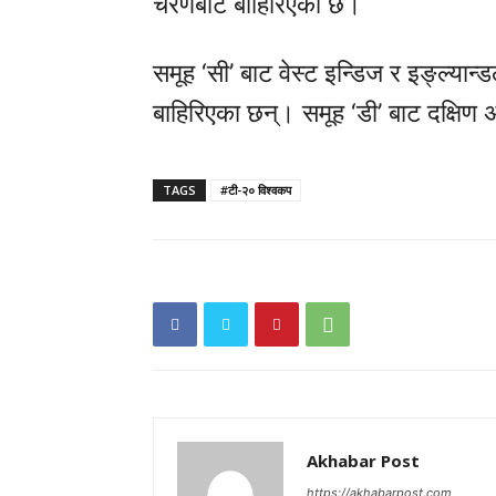
चरणबाटै बाहिरिएको छ।
समूह ‘सी’ बाट वेस्ट इन्डिज र इङ्ल्यान्
बाहिरिएका छन्। समूह ‘डी’ बाट दक्षिण अ
TAGS
#टी-२० विश्वकप
Akhabar Post
https://akhabarpost.com