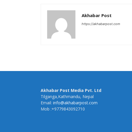
Akhabar Post
https://akhabarpost.com
Akhabar Post Media Pvt. Ltd
Tilganga,Kathmandu, Nepal
Email:
info@akhabarpost.com
Mob :+9779843092710