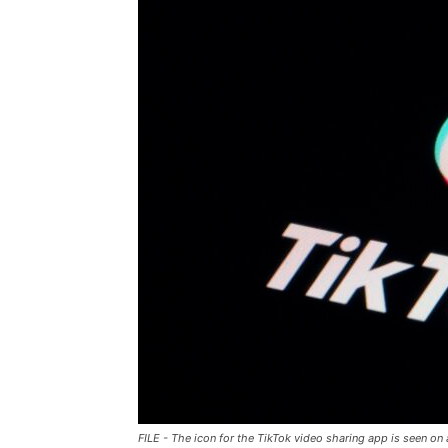
FILE - The icon for the TikTok video sharing app is seen o