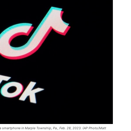
n a smartphone in Marple Township, Pa., Feb. 28, 2023. (AP Photo/Matt