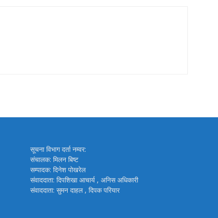
सूचना विभाग दर्ता नम्वर:
संचालक: मिलन बिष्ट
सम्पादक: दिनेश पोखरेल
संवाददाता: दिपशिखा आचार्य , अनिस अधिकारी
संवाददाता: सुमन दाहल , दिपक परियार