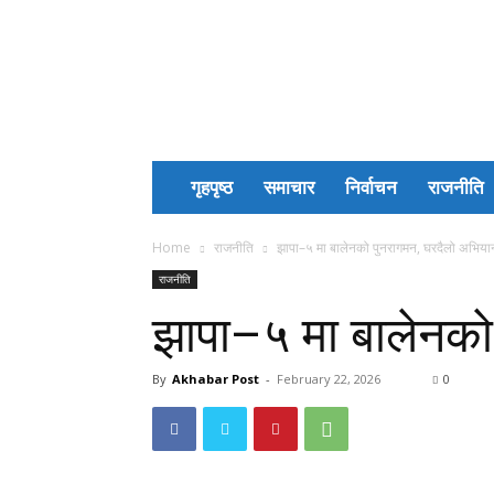
Akhabar
Post
गृहपृष्ठ
समाचार
निर्वाचन
राजनीति
Home
राजनीति
झापा–५ मा बालेनको पुनरागमन, घरदैलो अभियान
राजनीति
झापा–५ मा बालेनको 
By
Akhabar Post
-
February 22, 2026
0