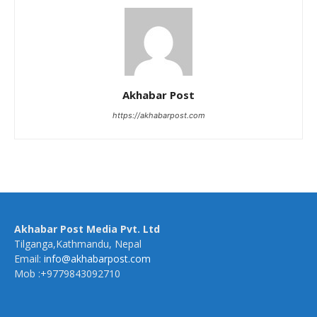
Akhabar Post
https://akhabarpost.com
Akhabar Post Media Pvt. Ltd
Tilganga,Kathmandu, Nepal
Email:
info@akhabarpost.com
Mob :+9779843092710