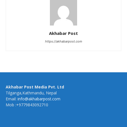
Akhabar Post
https://akhabarpost.com
Akhabar Post Media Pvt. Ltd
Tilganga,Kathmandu, Nepal
Email:
info@akhabarpost.com
Mob :+9779843092710