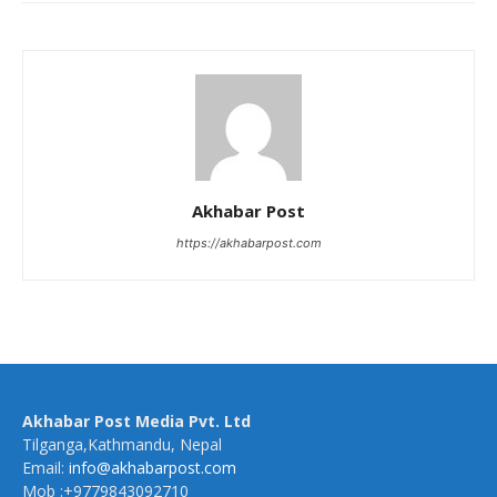
Akhabar Post
https://akhabarpost.com
Akhabar Post Media Pvt. Ltd
Tilganga,Kathmandu, Nepal
Email:
info@akhabarpost.com
Mob :+9779843092710