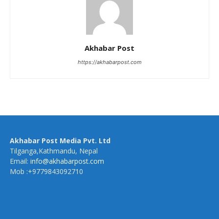
Akhabar Post
https://akhabarpost.com
Akhabar Post Media Pvt. Ltd
Tilganga,Kathmandu, Nepal
Email:
info@akhabarpost.com
Mob :+9779843092710