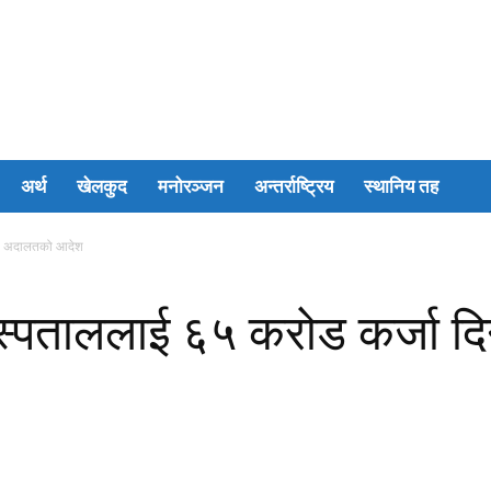
अर्थ
खेलकुद
मनोरञ्जन
अन्तर्राष्ट्रिय
स्थानिय तह
दिन अदालतको आदेश
सर अस्पताललाई ६५ करोड कर्ज