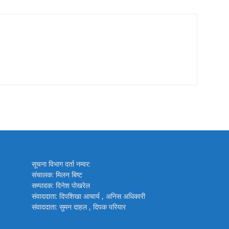
सूचना विभाग दर्ता नम्वर:
संचालक: मिलन बिष्ट
सम्पादक: दिनेश पोखरेल
संवाददाता: दिपशिखा आचार्य , अनिस अधिकारी
संवाददाता: सुमन दाहल , दिपक परियार