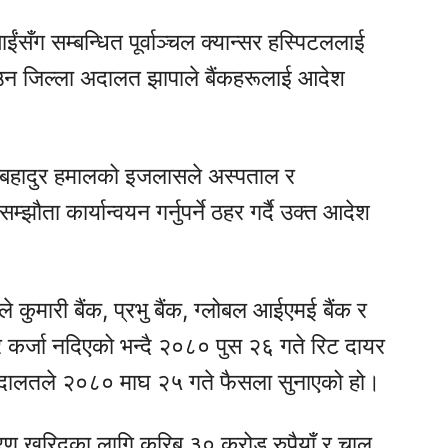
ईंसँग सम्बन्धित पूर्वाञ्चल क्यान्सर हस्पिटललाई
ाउन जिल्ला अदालत झापाले बैंकहरूलाई आदेश
कबहादुर हमालको इजलासले अस्पताल र
झौता कार्यान्वयन गर्नुपर्ने ठहर गर्दै उक्त आदेश
ंले कुमारी बैंक, प्रभु बैंक, ग्लोबल आईएमई बैंक र
र कर्जा नदिएको भन्दै २०८० पुस २६ गते रिट दायर
ै अदालतले २०८० माघ २५ गते फैसला सुनाएको हो।
ण खरिदका लागि करिब ३० करोड रुपैयाँ र चालु