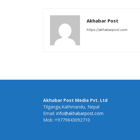
Akhabar Post
https://akhabarpost.com
Akhabar Post Media Pvt. Ltd
Tilganga,Kathmandu, Nepal
Email:
info@akhabarpost.com
Mob :+9779843092710