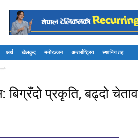
अर्थ
खेलकुद
मनोरञ्जन
अन्तर्राष्ट्रिय
स्थानिय तह
तावनी
स: बिग्रँदो प्रकृति, बढ्दो चेता