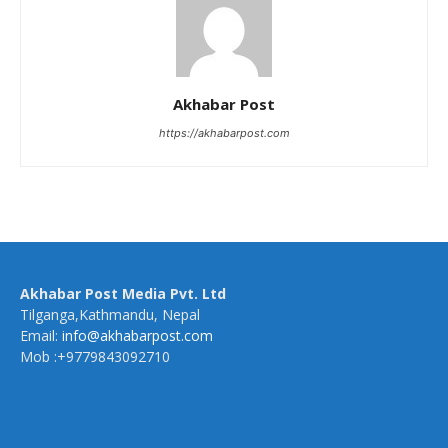
Akhabar Post
https://akhabarpost.com
Akhabar Post Media Pvt. Ltd
Tilganga,Kathmandu, Nepal
Email:
info@akhabarpost.com
Mob :+9779843092710