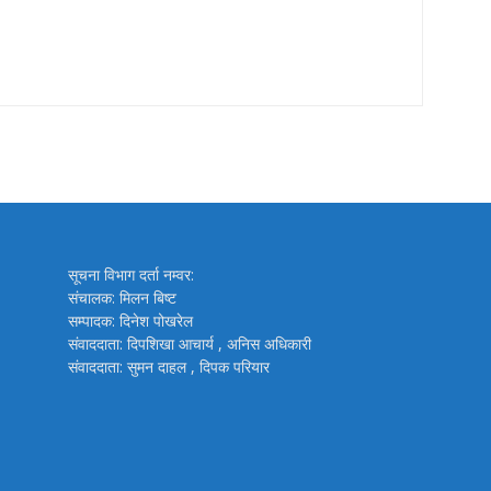
सूचना विभाग दर्ता नम्वर:
संचालक: मिलन बिष्ट
सम्पादक: दिनेश पोखरेल
संवाददाता: दिपशिखा आचार्य , अनिस अधिकारी
संवाददाता: सुमन दाहल , दिपक परियार