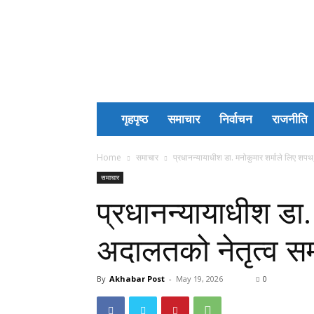
Akhabar
Post
गृहपृष्ठ
समाचार
निर्वाचन
राजनीति
Home
समाचार
प्रधानन्यायाधीश डा. मनोकुमार शर्माले लिए शपथ, 
समाचार
प्रधानन्यायाधीश डा.
अदालतको नेतृत्व सम्ह
By
Akhabar Post
-
May 19, 2026
0