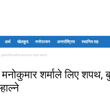
अर्थ
खेलकुद
मनोरञ्जन
अन्तर्राष्ट्रिय
स्थानिय तह
बुधबारदेखि सर्वोच्च अदालतको नेतृत्व सम्हाल्ने
 मनोकुमार शर्माले लिए शपथ, बु
ाल्ने