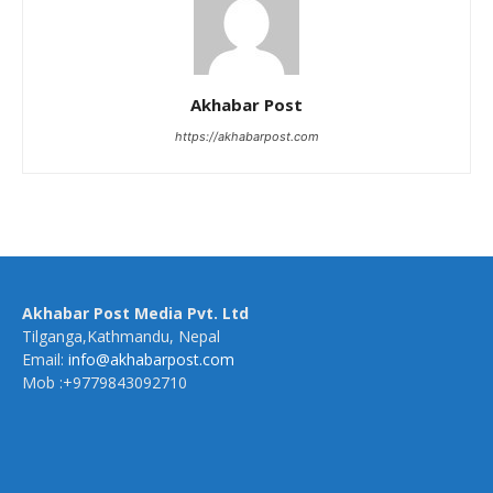
Akhabar Post
https://akhabarpost.com
Akhabar Post Media Pvt. Ltd
Tilganga,Kathmandu, Nepal
Email:
info@akhabarpost.com
Mob :+9779843092710