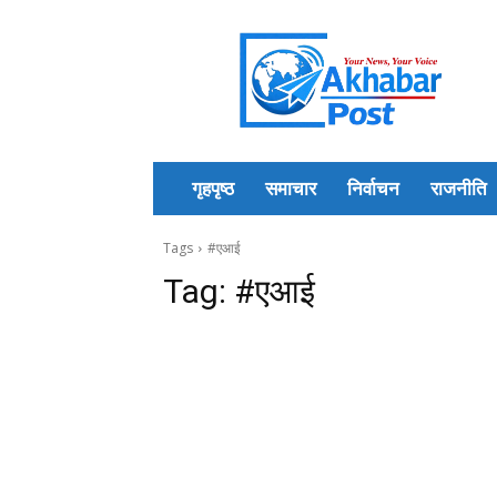
Akhabar
Post
गृहपृष्ठ
समाचार
निर्वाचन
राजनीति
Tags
#एआई
Tag:
#एआई