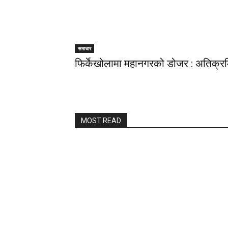
समाचार
फिर्केखोलामा महानगरको डोजर : अतिक्रम
MOST READ