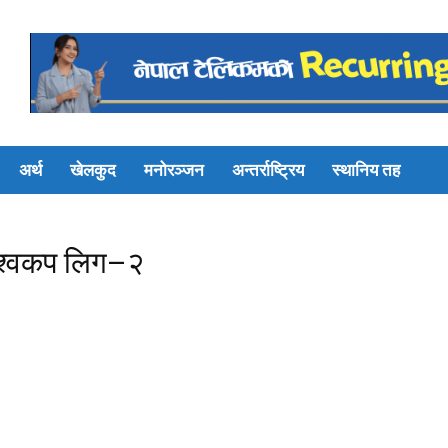
अर्थ
खेलकुद
मनोरञ्जन
अन्तर्राष्ट्रिय
स्थानिय तह
श्वकप लिग–२